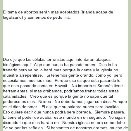
El tema de abortos serán mas aceptados (Irlanda acaba de 
legalizarlo) y aumentos de pedo filia.
Dio dijo que las células terroristas aquí intentaran ataques 
biológicos aquí.  Algo que nunca ha pasado antes.  Dios lo ha 
frenado pero ya no lo hará mas porque la gente y la iglesia no 
muestra arrepentirse.   Si tenemos gente orando, como yo, pero 
necesitamos muchos mas.  Porque eso es que esta pasando lo 
que esta pasando como en Hawaii.   No importa si Satanás tiene 
herramientas, si mas orábamos, podríamos frenar todas estas 
calamidades.  Creo que es porque la gente no sabe que tal 
poderoso es dios.  Ni idea.  No deberíamos jugar con dios. Aunque 
es el dios de amor.   El dijo que su palabra nunca sera invalida.  
Eso quiere decir que nunca podrá sera borrada.  Siempre pasara.  
El tiene el poder de acabar este mundo en un segundo.  No sigan 
diciendo lo que dios hará o no.  Nuestra iglesia no ora como debe.  
Se ve por las señales.  Si bastantes de nosotros oramos, mucho de 