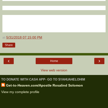
at
5/31/2018 07:15:00 PM
Share
‹
›
Home
View web version
TO DONATE WITH CASH APP- GO TO $YAHUAHELOHIM
Get-to-Heaven.com/Apostle Rosalind Solomon
View my complete profile