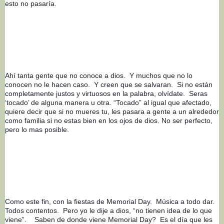
esto no pasaría.
Ahí tanta gente que no conoce a dios.  Y muchos que no lo 
conocen no le hacen caso.  Y creen que se salvaran.  Si no están 
completamente justos y virtuosos en la palabra, olvídate.  Seras 
‘tocado’ de alguna manera u otra. “Tocado” al igual que afectado, 
quiere decir que si no mueres tu, les pasara a gente a un alrededor 
como familia si no estas bien en los ojos de dios. No ser perfecto, 
pero lo mas posible.
Como este fin, con la fiestas de Memorial Day.  Música a todo dar.  
Todos contentos.  Pero yo le dije a dios, “no tienen idea de lo que 
viene”.    Saben de donde viene Memorial Day?  Es el día que les 